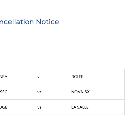
ellation Notice
BRA
vs
RCLEE
SSC
vs
NOVA-SX
DGE
vs
LA SALLE