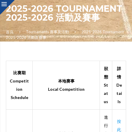
2025-2026 TOURNAMENT
2025-2026 活動及賽事
首頁
Tournaments 賽事及活動
2025-2026 Tournament
2025-2026 活動及賽事
狀
詳
比賽期
態
情
Competit
本地賽事
St
De
ion
Local Competition
at
tai
Schedule
us
ls
進
按
行
此