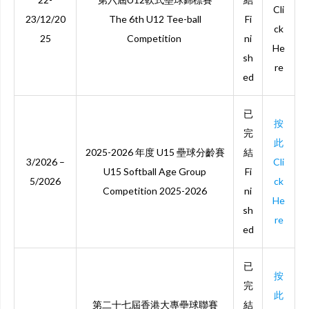
Cli
23/12/20
The 6th U12 Tee-ball
Fi
ck
25
Competition
ni
He
sh
re
ed
已
按
完
此
2025-2026 年度 U15 壘球分齡賽
結
3/2026 –
Cli
U15 Softball Age Group
Fi
5/2026
ck
Competition 2025-2026
ni
He
sh
re
ed
已
按
完
此
第二十七屆香港大專壘球聯賽
結