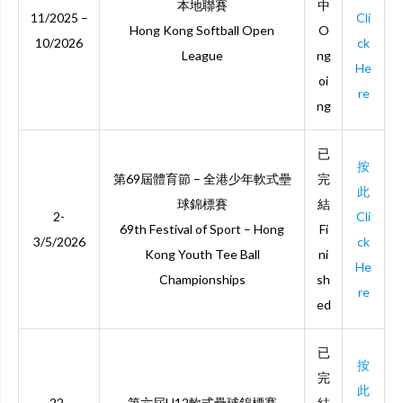
本地聯賽
中
11/2025 –
Cli
Hong Kong Softball Open
O
10/2026
ck
League
ng
He
oi
re
ng
已
按
第69屆體育節 – 全港少年軟式壘
完
此
球錦標賽
結
2-
Cli
69th Festival of Sport – Hong
Fi
3/5/2026
ck
Kong Youth Tee Ball
ni
He
Championships
sh
re
ed
已
按
完
此
22-
第六屆U12軟式壘球錦標賽
結