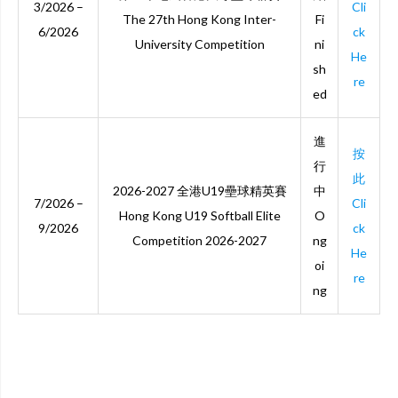
3/2026 –
Cli
The 27th Hong Kong Inter-
Fi
6/2026
ck
University Competition
ni
He
sh
re
ed
進
按
行
此
2026-2027 全港U19壘球精英賽
中
7/2026 –
Cli
Hong
Kong U19 Softball Elite
O
9/2026
ck
Competition 2026-2027
ng
He
oi
re
ng